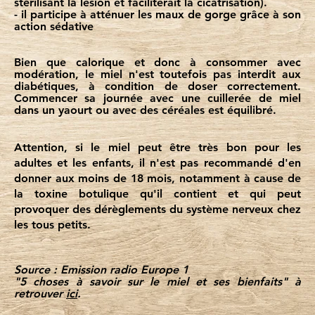
stérilisant la lésion et faciliterait la cicatrisation).
- il participe à atténuer les maux de gorge grâce à son
action sédative
Bien que calorique et donc à consommer avec
modération, le miel n'est toutefois pas interdit aux
diabétiques, à condition de doser correctement.
Commencer sa journée avec une cuillerée de miel
dans un yaourt ou avec des céréales est équilibré.
Attention, si le miel peut être très bon pour les
adultes et les enfants, il n'est pas recommandé d'en
donner aux moins de 18 mois, notamment à cause de
la toxine botulique qu'il contient et qui peut
provoquer des dérèglements du système nerveux chez
les tous petits.
Source : Emission radio Europe 1
"5 choses à savoir sur le miel et ses bienfaits" à
retrouver
ici
.